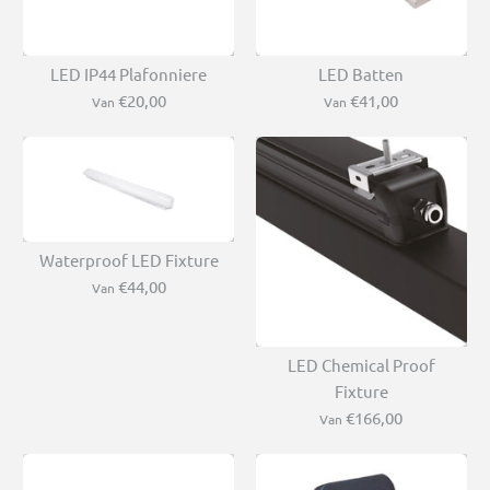
LED IP44 Plafonniere
LED Batten
€20,00
€41,00
Van
Van
Waterproof LED Fixture
€44,00
Van
LED Chemical Proof
Fixture
€166,00
Van