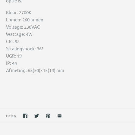
optie is.
Kleur:
2
700K
Lumen:
260 lumen
Voltage:
2
30VAC
Wattage:
4W
CRI: 92
Stralingshoek:
36º
UGR: 19
IP: 44
Afmeting:
65(50)x15(14) mm
Delen