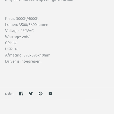
Kleur:
3
000K/4000K
Lumen:
3500/3600 lumen
Voltage:
2
30VAC
Wattage:
28W
CRI: 82
UGR: 16
Afmeting:
5
95x595x10mm
Driver is inbegrepen.
Delen